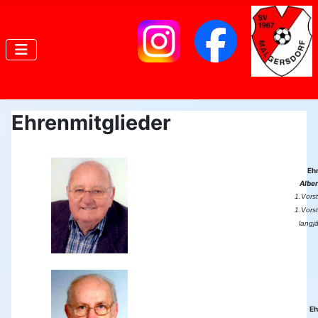
Ehrenmitglieder
Eh
Alber
1.Vors
1.Vors
langjä
Eh