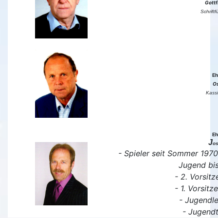
Gott
Schrift
Eh
Os
Kassi
Eh
J
os
- Spieler seit Sommer 1970 
Jugend bi
- 2. Vorsit
- 1. Vorsit
- Jugendle
- Jugendt